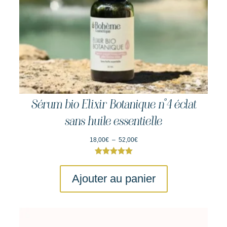
Vous allez aimer
P
€
52,00
–
€
18,00
l
a
g
Sérum bio Elixir Botanique n°4 éclat
Ajouter au panier
e
d
sans huile essentielle
e
p
P
18,00
€
–
52,00
€
r
l
i
a
x
g
Ajouter au panier
e
:
d
1
e
8
p
,
r