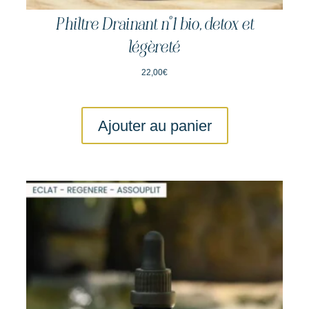
Philtre Drainant n°1 bio, detox et
Ajouter au panier
légèreté
22,00
€
Ajouter au panier
Idéal pour